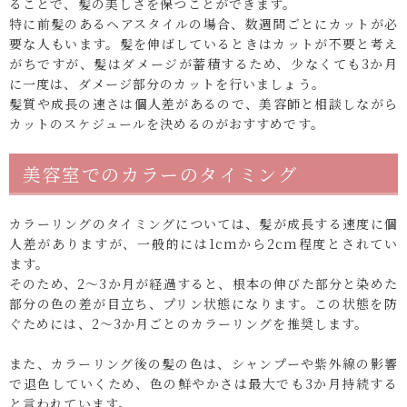
ることで、髪の美しさを保つことができます。
特に前髪のあるヘアスタイルの場合、数週間ごとにカットが必
要な人もいます。髪を伸ばしているときはカットが不要と考え
がちですが、髪はダメージが蓄積するため、少なくても3か月
に一度は、ダメージ部分のカットを行いましょう。
髪質や成長の速さは個人差があるので、美容師と相談しながら
カットのスケジュールを決めるのがおすすめです。
美容室でのカラーのタイミング
カラーリングのタイミングについては、髪が成長する速度に個
人差がありますが、一般的には1cmから2cm程度とされてい
ます。
そのため、2〜3か月が経過すると、根本の伸びた部分と染めた
部分の色の差が目立ち、プリン状態になります。この状態を防
ぐためには、2〜3か月ごとのカラーリングを推奨します。
また、カラーリング後の髪の色は、シャンプーや紫外線の影響
で退色していくため、色の鮮やかさは最大でも3か月持続する
と言われています。